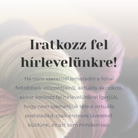
Iratkozz fel
hírlevelünkre!
Ha nem szeretnél lemaradni a fonal
feltöltések időpontjairól, aktuális akciókról,
akkor iratkozz fel hírlevelünkre! Ígérjük,
hogy nem szemetljük tele a virtuális
postaládád, csak érdekes leveleket
küldünk, és azt sem mindennap.