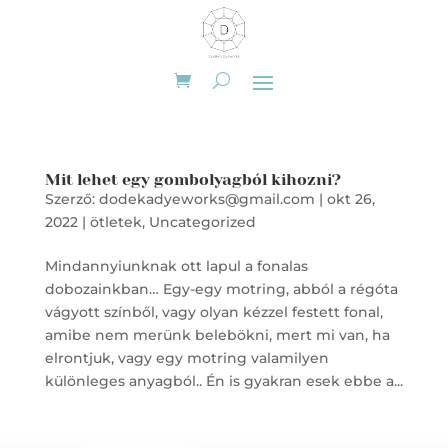
Mit lehet egy gombolyagból kihozni?
Szerző:
dodekadyeworks@gmail.com
|
okt 26,
2022
|
ötletek
,
Uncategorized
Mindannyiunknak ott lapul a fonalas
dobozainkban… Egy-egy motring, abból a régóta
vágyott színből, vagy olyan kézzel festett fonal,
amibe nem merünk belebökni, mert mi van, ha
elrontjuk, vagy egy motring valamilyen
különleges anyagból.. Én is gyakran esek ebbe a...