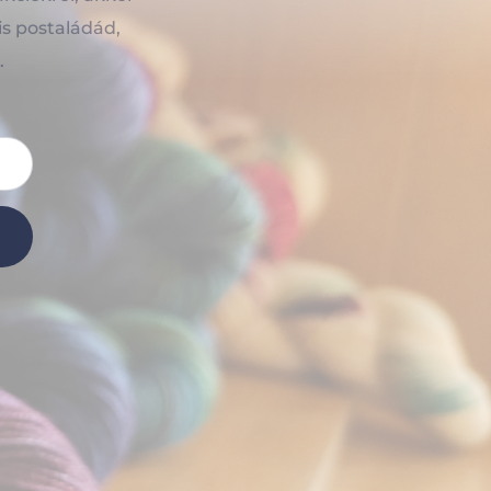
is postaládád,
.