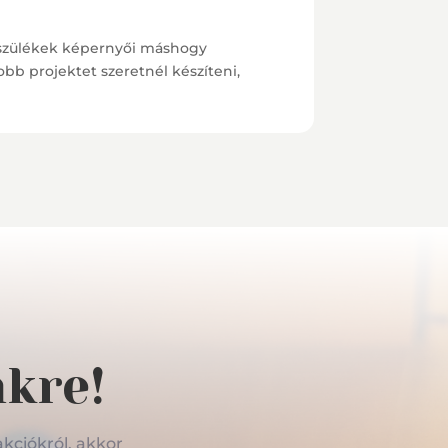
készülékek képernyői máshogy
b projektet szeretnél készíteni,
nkre!
akciókról, akkor