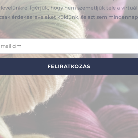
hírlevelünkre! Ígérjük, hogy nem szemetljük tele a virtuál
csak érdekes leveleket küldünk, és azt sem mindennap
FELIRATKOZÁS