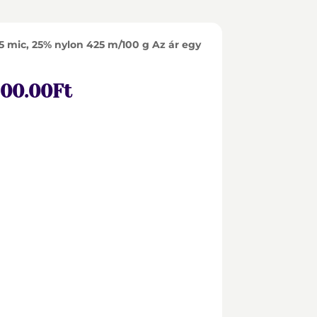
5 mic, 25% nylon 425 m/100 g Az ár egy
iginal
Current
200.00
Ft
ice
price
s:
is:
000.00Ft.
5,200.00Ft.