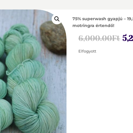
75% superwash gyapjú – 19,
motringra értendő!
Or
6,000.00
Ft
5,
pr
wa
Elfogyott
6,