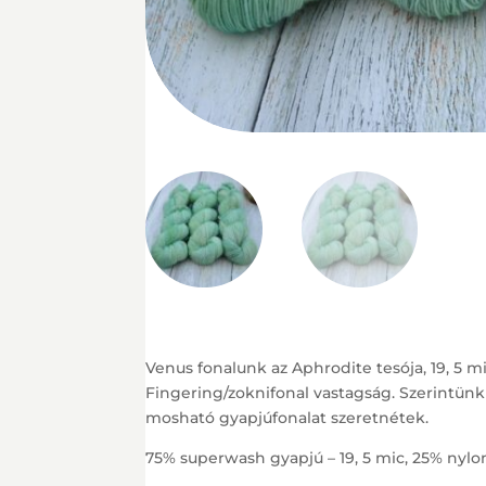
Venus fonalunk az Aphrodite tesója, 19, 5 m
Fingering/zoknifonal vastagság. Szerintünk
mosható gyapjúfonalat szeretnétek.
75% superwash gyapjú – 19, 5 mic, 25% nylo