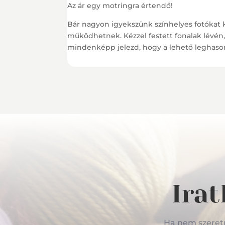
Az ár egy motringra értendő!
Bár nagyon igyekszünk színhelyes fotókat 
működhetnek. Kézzel festett fonalak lévén
mindenképp jelezd, hogy a lehető leghason
Irat
Ha nem szeretné