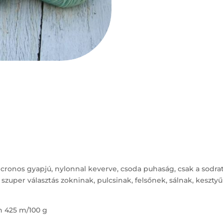
icronos gyapjú, nylonnal keverve, csoda puhaság, csak a sodrat
 szuper választás zokninak, pulcsinak, felsőnek, sálnak, kesz
n 425 m/100 g