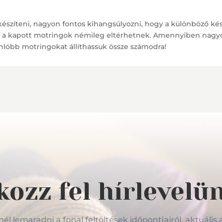
készíteni, nagyon fontos kihangsúlyozni, hogy a különböző 
, a kapott motringok némileg eltérhetnek. Amennyiben nagyob
lóbb motringokat állíthassuk össze számodra!
kozz fel hírlevelü
l lemaradni a fonal feltöltések időpontjairól, aktuális 