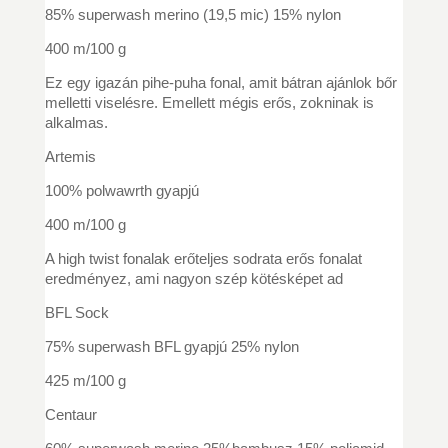
85% superwash merino (19,5 mic) 15% nylon
400 m/100 g
Ez egy igazán pihe-puha fonal, amit bátran ajánlok bőr
melletti viselésre. Emellett mégis erős, zokninak is
alkalmas.
Artemis
100% polwawrth gyapjú
400 m/100 g
A high twist fonalak erőteljes sodrata erős fonalat
eredményez, ami nagyon szép kötésképet ad
BFL Sock
75% superwash BFL gyapjú 25% nylon
425 m/100 g
Centaur