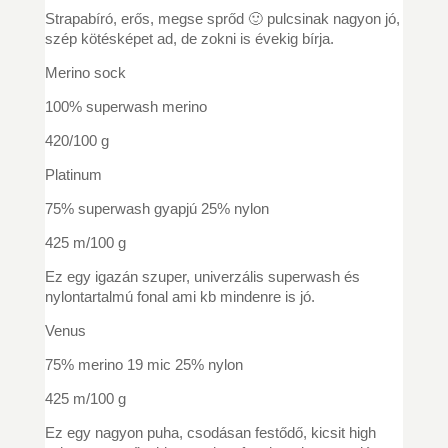
Strapabíró, erős, megse sprőd 🙂 pulcsinak nagyon jó,
szép kötésképet ad, de zokni is évekig bírja.
Merino sock
100% superwash merino
420/100 g
Platinum
75% superwash gyapjú 25% nylon
425 m/100 g
Ez egy igazán szuper, univerzális superwash és
nylontartalmú fonal ami kb mindenre is jó.
Venus
75% merino 19 mic 25% nylon
425 m/100 g
Ez egy nagyon puha, csodásan festődő, kicsit high