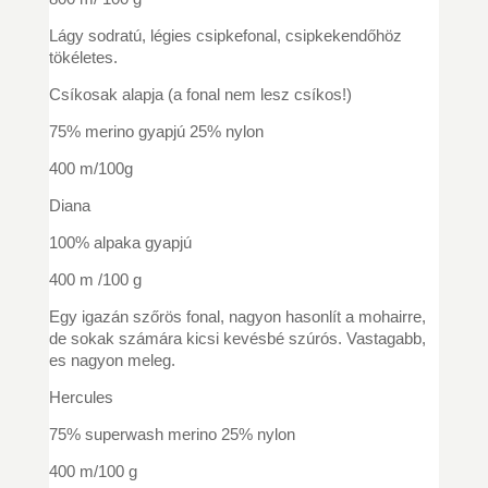
Lágy sodratú, légies csipkefonal, csipkekendőhöz
tökéletes.
Csíkosak alapja (a fonal nem lesz csíkos!)
75% merino gyapjú 25% nylon
400 m/100g
Diana
100% alpaka gyapjú
400 m /100 g
Egy igazán szőrös fonal, nagyon hasonlít a mohairre,
de sokak számára kicsi kevésbé szúrós. Vastagabb,
es nagyon meleg.
Hercules
75% superwash merino 25% nylon
400 m/100 g