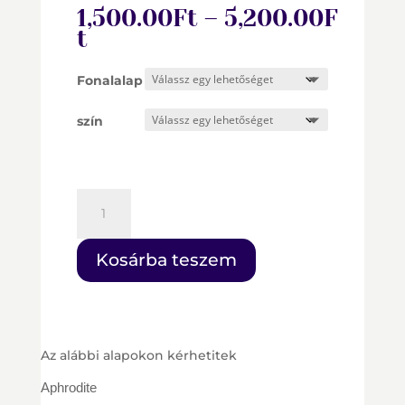
1,500.00
Ft
–
5,200.00
F
Ártartomány:
t
1,500.00Ft
-
Fonalalap
5,200.00Ft
szín
Május
2025
mennyiség
Kosárba teszem
Az alábbi alapokon kérhetitek
Aphrodite