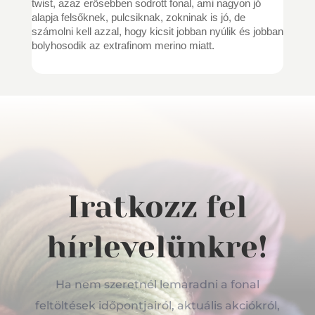
twist, azaz erősebben sodrott fonal, ami nagyon jó
alapja felsőknek, pulcsiknak, zokninak is jó, de
számolni kell azzal, hogy kicsit jobban nyúlik és jobban
bolyhosodik az extrafinom merino miatt.
Iratkozz fel
hírlevelünkre!
Ha nem szeretnél lemaradni a fonal
feltöltések időpontjairól, aktuális akciókról,