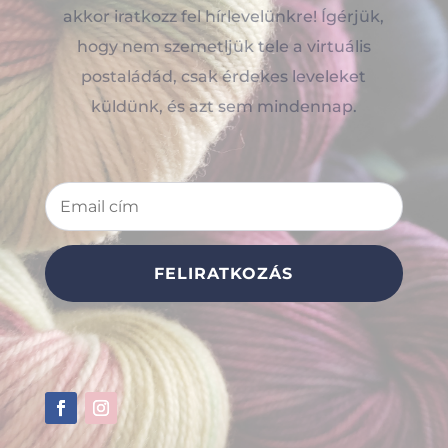
akkor iratkozz fel hírlevelünkre! Ígérjük,
hogy nem szemetljük tele a virtuális
postaládád, csak érdekes leveleket
küldünk, és azt sem mindennap.
FELIRATKOZÁS