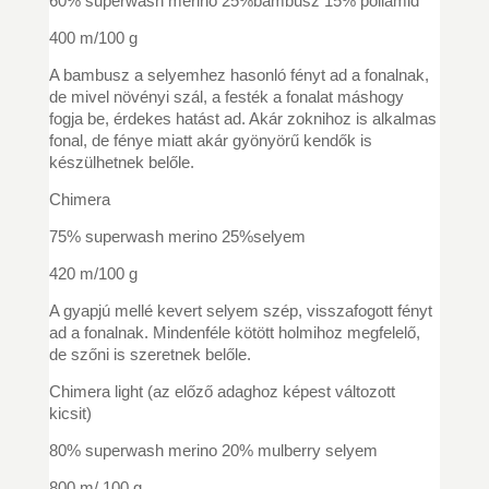
60% superwash merino 25%bambusz 15% poliamid
400 m/100 g
A bambusz a selyemhez hasonló fényt ad a fonalnak,
de mivel növényi szál, a festék a fonalat máshogy
fogja be, érdekes hatást ad. Akár zoknihoz is alkalmas
fonal, de fénye miatt akár gyönyörű kendők is
készülhetnek belőle.
Chimera
75% superwash merino 25%selyem
420 m/100 g
A gyapjú mellé kevert selyem szép, visszafogott fényt
ad a fonalnak. Mindenféle kötött holmihoz megfelelő,
de szőni is szeretnek belőle.
Chimera light (az előző adaghoz képest változott
kicsit)
80% superwash merino 20% mulberry selyem
800 m/ 100 g