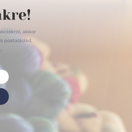
nkre!
akciókról, akkor
is postaládád,
.