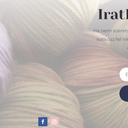
Irat
Ha nem szeretné
iratkozz fel 