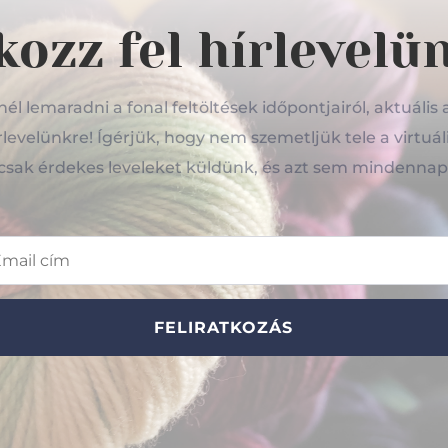
kozz fel hírlevelü
l lemaradni a fonal feltöltések időpontjairól, aktuális 
hírlevelünkre! Ígérjük, hogy nem szemetljük tele a virtuál
csak érdekes leveleket küldünk, és azt sem mindennap
FELIRATKOZÁS