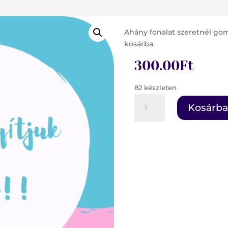
Ahány fonalat szeretnél gom
kosárba.
300.00
Ft
82 készleten
Gombolyítás
Kosárba
mennyiség