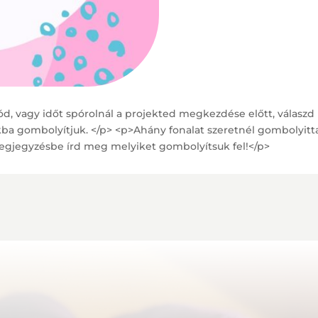
, vagy időt spórolnál a projekted megkezdése előtt, válaszd 
kba gombolyítjuk. </p> <p>Ahány fonalat szeretnél gombolyitta
gjegyzésbe írd meg melyiket gombolyítsuk fel!</p>