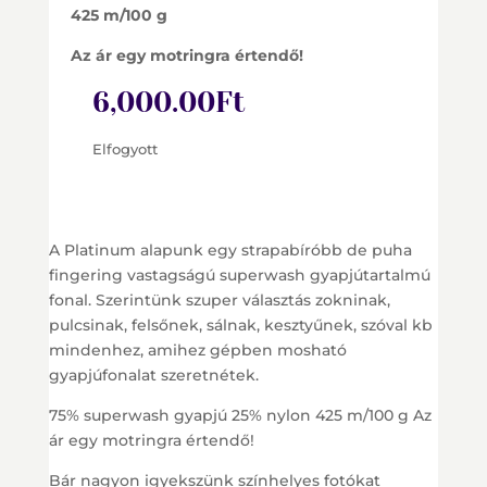
425 m/100 g
Az ár egy motringra értendő!
6,000.00
Ft
Elfogyott
A Platinum alapunk egy strapabíróbb de puha
fingering vastagságú superwash gyapjútartalmú
fonal. Szerintünk szuper választás zokninak,
pulcsinak, felsőnek, sálnak, kesztyűnek, szóval kb
mindenhez, amihez gépben mosható
gyapjúfonalat szeretnétek.
75% superwash gyapjú 25% nylon 425 m/100 g Az
ár egy motringra értendő!
Bár nagyon igyekszünk színhelyes fotókat