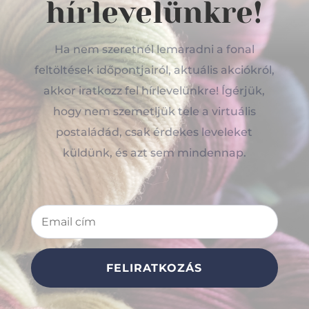
hírlevelünkre!
Ha nem szeretnél lemaradni a fonal
feltöltések időpontjairól, aktuális akciókról,
akkor iratkozz fel hírlevelünkre! Ígérjük,
hogy nem szemetljük tele a virtuális
postaládád, csak érdekes leveleket
küldünk, és azt sem mindennap.
FELIRATKOZÁS