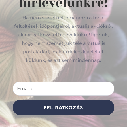
hírlevelünkre!
Ha nem szeretnél lemaradni a fonal
feltöltések időpontjairól, aktuális akciókról,
akkor iratkozz fel hírlevelünkre! Ígérjük,
hogy nem szemetljük tele a virtuális
postaládád, csak érdekes leveleket
küldünk, és azt sem mindennap.
FELIRATKOZÁS