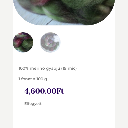
100% merino gyapjú (19 mic)
1 fonat = 100 g
4,600.00
Ft
Elfogyott