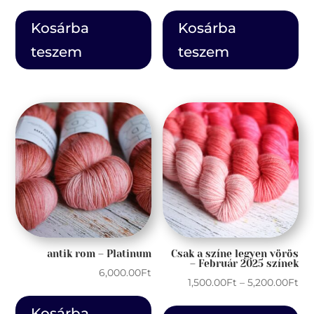
Kosárba
Kosárba
teszem
teszem
antik rom – Platinum
Csak a színe legyen vörös
– Február 2025 színek
6,000.00
Ft
Ár
1,500.00
Ft
–
5,200.00
Ft
1,5
En
Kosárba