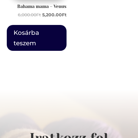
Bahama mama – Venus
Original
Current
6,000.00
Ft
5,200.00
Ft
price
price
was:
is:
Kosárba
6,000.00Ft.
5,200.00Ft.
teszem