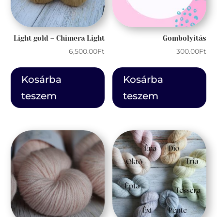
Light gold – Chimera Light
Gombolyítás
6,500.00
Ft
300.00
Ft
Kosárba
Kosárba
teszem
teszem