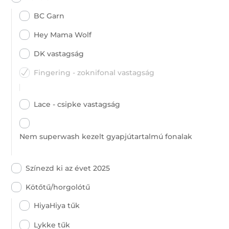
BC Garn
Hey Mama Wolf
DK vastagság
Fingering - zoknifonal vastagság
Lace - csipke vastagság
Nem superwash kezelt gyapjútartalmú fonalak
Színezd ki az évet 2025
Kötőtű/horgolótű
HiyaHiya tűk
Lykke tűk