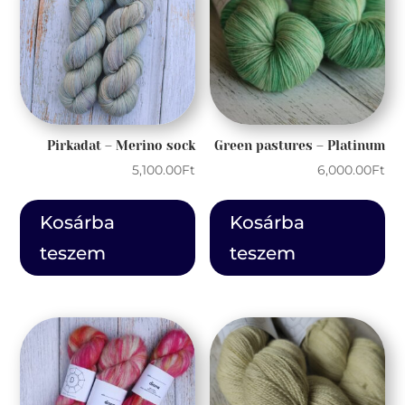
Pirkadat – Merino sock
Green pastures – Platinum
5,100.00
Ft
6,000.00
Ft
Kosárba
Kosárba
teszem
teszem