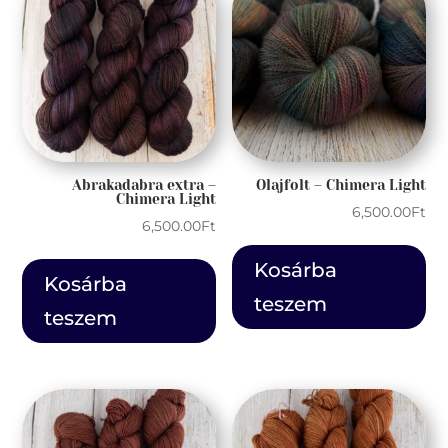
Abrakadabra extra –
Olajfolt – Chimera Light
Chimera Light
6,500.00
Ft
6,500.00
Ft
Kosárba
Kosárba
teszem
teszem