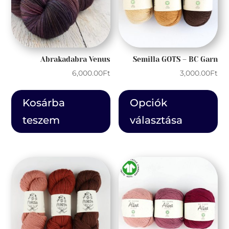
Abrakadabra Venus
Semilla GOTS – BC Garn
6,000.00
Ft
3,000.00
Ft
En
a
Kosárba
Opciók
te
teszem
választása
tö
var
van
A
vál
a
te
vál