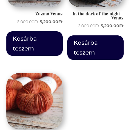
Zuzmó Venus
In the dark of the night –
Venus
Original
Current
6,000.00
Ft
5,200.00
Ft
Original
Cur
6,000.00
Ft
5,200.00
Ft
price
price
price
pri
was:
is:
Kosárba
was:
is:
Kosárba
6,000.00Ft.
5,200.00Ft.
teszem
6,000.00Ft.
5,2
teszem