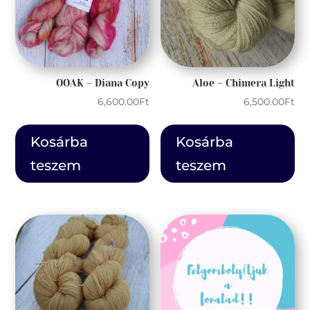
OOAK – Diana Copy
Aloe – Chimera Light
6,600.00
Ft
6,500.00
Ft
Kosárba
Kosárba
teszem
teszem