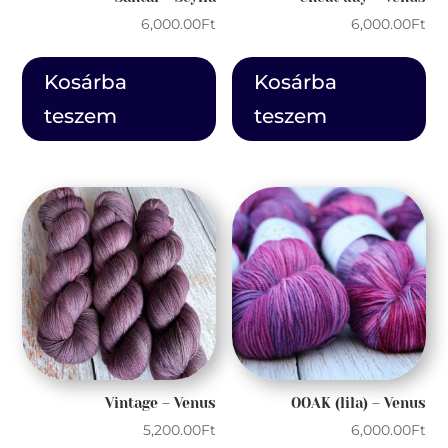
6,000.00
Ft
6,000.00
Ft
Kosárba
Kosárba
teszem
teszem
Vintage – Venus
OOAK (lila) – Venus
5,200.00
Ft
6,000.00
Ft