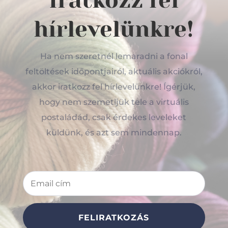
Iratkozz fel
hírlevelünkre!
Ha nem szeretnél lemaradni a fonal
feltöltések időpontjairól, aktuális akciókról,
akkor iratkozz fel hírlevelünkre! Ígérjük,
hogy nem szemetljük tele a virtuális
postaládád, csak érdekes leveleket
küldünk, és azt sem mindennap.
FELIRATKOZÁS