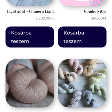
Light gold – Chimera Light
Gombolyítás
6,500.00
Ft
300.00
Ft
Kosárba
Kosárba
teszem
teszem