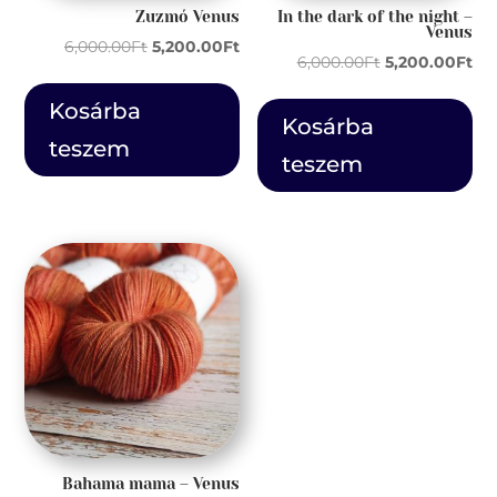
Zuzmó Venus
In the dark of the night –
Venus
Original
Current
6,000.00
Ft
5,200.00
Ft
Original
Cur
6,000.00
Ft
5,200.00
Ft
price
price
price
pri
was:
is:
Kosárba
was:
is:
Kosárba
6,000.00Ft.
5,200.00Ft.
teszem
6,000.00Ft.
5,2
teszem
Bahama mama – Venus