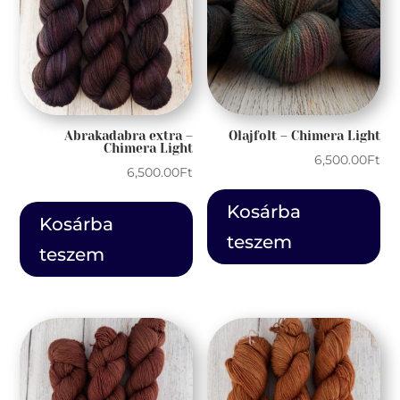
Abrakadabra extra –
Olajfolt – Chimera Light
Chimera Light
6,500.00
Ft
6,500.00
Ft
Kosárba
Kosárba
teszem
teszem