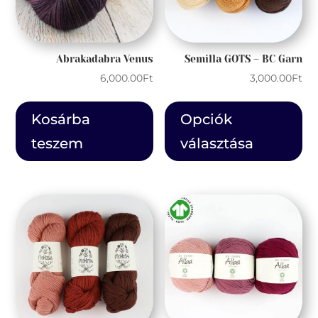
Abrakadabra Venus
Semilla GOTS – BC Garn
6,000.00
Ft
3,000.00
Ft
En
a
Kosárba
Opciók
te
teszem
választása
tö
var
van
A
vál
a
te
vál
ki