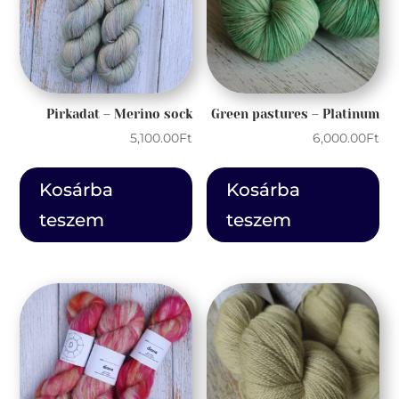
Pirkadat – Merino sock
Green pastures – Platinum
5,100.00
Ft
6,000.00
Ft
Kosárba
Kosárba
teszem
teszem