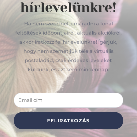
hírlevelünkre!
Ha nem szeretnél lemaradni a fonal
feltöltések időpontjairól, aktuális akciókról,
akkor iratkozz fel hírlevelünkre! Ígérjük,
hogy nem szemetljük tele a virtuális
postaládád, csak érdekes leveleket
küldünk, és azt sem mindennap.
FELIRATKOZÁS